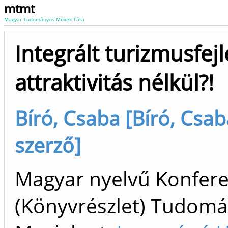
mtmt
Magyar Tudományos Művek Tára
Integrált turizmusfejl
attraktivitás nélkül?!
Bíró, Csaba [Bíró, Csa
szerző]
Magyar nyelvű Konfer
(Könyvrészlet) Tudom