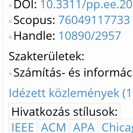
DOI:
10.3311/pp.ee.20
Scopus:
76049117733
Handle:
10890/2957
Szakterületek:
Számítás- és informá
Idézett közlemények (1
Hivatkozás stílusok:
IEEE
ACM
APA
Chica