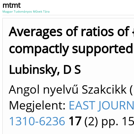
mtmt
Magyar Tudományos Művek Tára
Averages of ratios of 
compactly supporte
Lubinsky, D S
Angol nyelvű Szakcikk 
Megjelent:
EAST JOUR
1310-6236
17
(2)
pp. 1