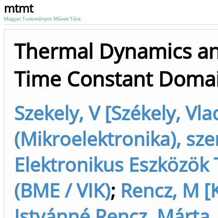
mtmt
Magyar Tudományos Művek Tára
Thermal Dynamics an
Time Constant Doma
Szekely, V [Székely, Vla
(Mikroelektronika), sze
Elektronikus Eszközök
(BME / VIK)
;
Rencz, M [
Istvánné Rencz, Márta