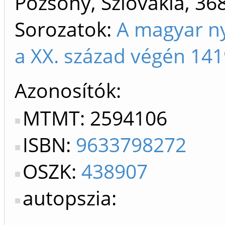
Pozsony, Szlovákia, 36
Sorozatok:
A magyar n
a XX. század végén 141
Azonosítók
MTMT: 2594106
ISBN:
9633798272
OSZK:
438907
autopszia: