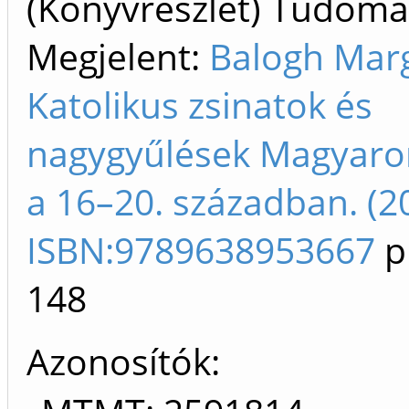
(Könyvrészlet) Tudom
Megjelent:
Balogh Marg
Katolikus zsinatok és
nagygyűlések Magyaro
a 16–20. században. (2
ISBN:9789638953667
p
148
Azonosítók