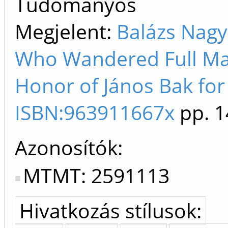
Tudományos
Megjelent:
Balázs Nagy
Who Wandered Full Many
Honor of János Bak for 
ISBN:963911667x
pp. 1
Azonosítók
MTMT: 2591113
Hivatkozás stílusok: