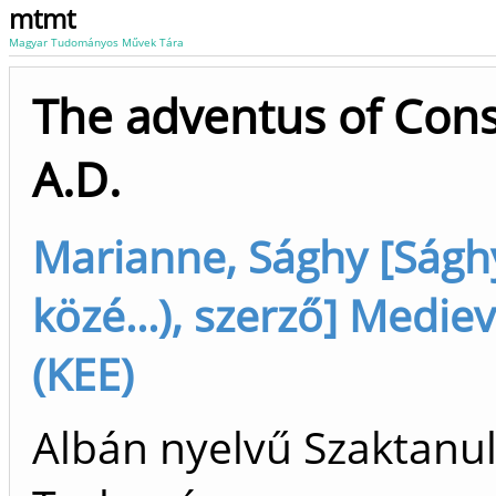
mtmt
Magyar Tudományos Művek Tára
The adventus of Cons
A.D.
Marianne, Sághy [Ságh
közé...), szerző] Medi
(KEE)
Albán nyelvű Szaktanu