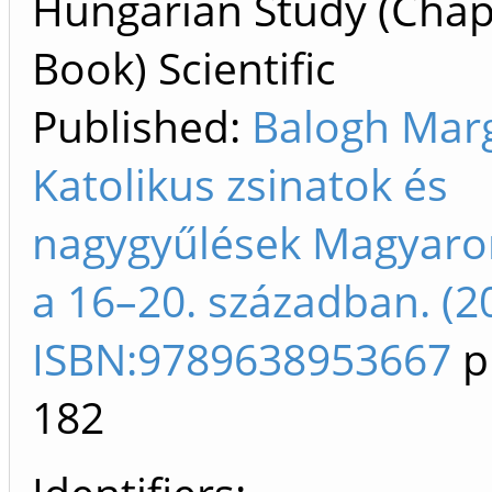
Hungarian Study (Chap
Book) Scientific
Published:
Balogh Marg
Katolikus zsinatok és
nagygyűlések Magyaro
a 16–20. században. (2
ISBN:9789638953667
p
182