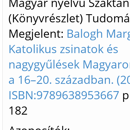
Magyar nyelvű Szakta
(Könyvrészlet) Tudom
Megjelent:
Balogh Marg
Katolikus zsinatok és
nagygyűlések Magyaro
a 16–20. században. (2
ISBN:9789638953667
p
182