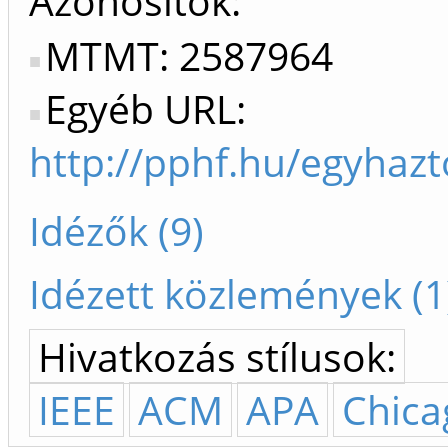
Azonosítók
MTMT: 2587964
Egyéb URL:
http://pphf.hu/egyhazt
Idézők (9)
Idézett közlemények (1
Hivatkozás stílusok:
IEEE
ACM
APA
Chica