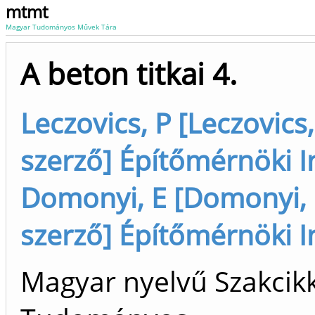
mtmt
Magyar Tudományos Művek Tára
A beton titkai 4.
Leczovics, P [Leczovics,
szerző] Építőmérnöki I
Domonyi, E [Domonyi, E
szerző] Építőmérnöki I
Magyar nyelvű Szakcikk 