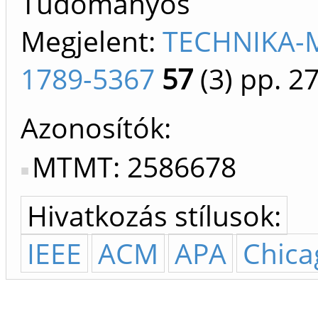
Tudományos
Megjelent:
TECHNIKA-M
1789-5367
57
(3)
pp. 27
Azonosítók
MTMT: 2586678
Hivatkozás stílusok:
IEEE
ACM
APA
Chica