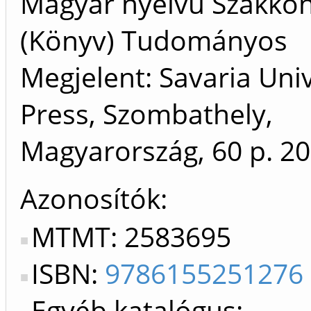
Magyar nyelvű Szakkö
(Könyv) Tudományos
Megjelent: Savaria Univ
Press, Szombathely,
Magyarország, 60 p.
20
Azonosítók
MTMT: 2583695
ISBN:
9786155251276
Egyéb katalógus: