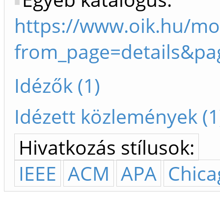
https://www.oik.hu/m
from_page=details&pa
Idézők (1)
Idézett közlemények (1
Hivatkozás stílusok:
IEEE
ACM
APA
Chica