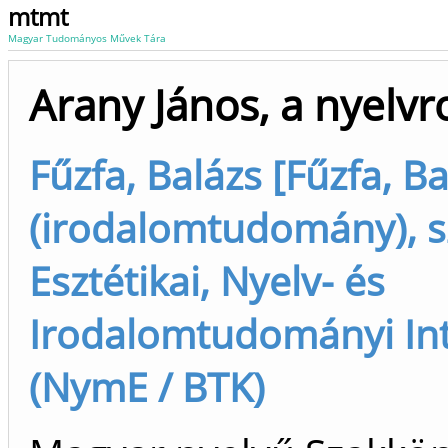
mtmt
Magyar Tudományos Művek Tára
Arany János, a nyelvr
Fűzfa, Balázs [Fűzfa, B
(irodalomtudomány), s
Esztétikai, Nyelv- és
Irodalomtudományi In
(NymE / BTK)