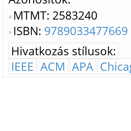
MTMT: 2583240
ISBN:
9789033477669
Hivatkozás stílusok:
IEEE
ACM
APA
Chica