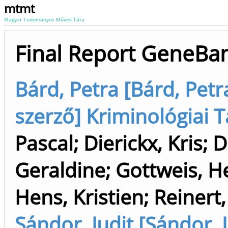
mtmt
Magyar Tudományos Művek Tára
Final Report GeneBa
Bárd, Petra [Bárd, Petra
szerző] Kriminológiai T
Pascal
;
Dierickx, Kris
;
D
Geraldine
;
Gottweis, H
Hens, Kristien
;
Reinert,
Sándor, Judit [Sándor, J