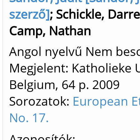
szerző]
;
Schickle, Darr
Camp, Nathan
Angol nyelvű Nem bes
Megjelent: Katholieke 
Belgium, 64 p.
2009
Sorozatok:
European Et
No. 17.
Azonosítók