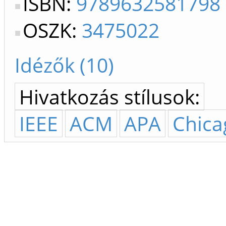
ISBN:
9789632581798
OSZK:
3475022
Idézők (10)
Hivatkozás stílusok:
IEEE
ACM
APA
Chica