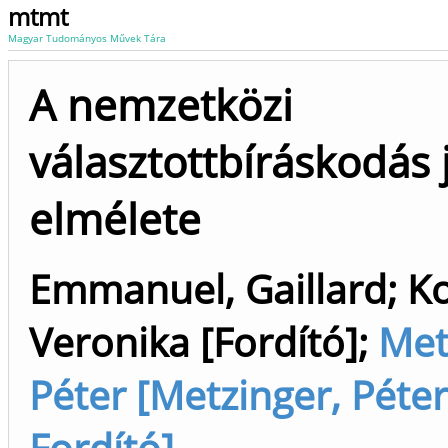
mtmt
Magyar Tudományos Művek Tára
A nemzetközi
választottbíráskodás
elmélete
Emmanuel, Gaillard
;
K
Veronika [Fordító]
;
Met
Péter [Metzinger, Péter 
Fordító]