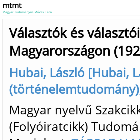
mtmt
Magyar Tudományos Művek Tára
Választók és választói
Magyarországon (192
Hubai, László [Hubai, L
(történelemtudomány),
Magyar nyelvű Szakcik
(Folyóiratcikk) Tudom