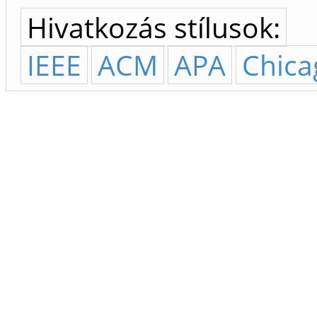
Hivatkozás stílusok:
IEEE
ACM
APA
Chica