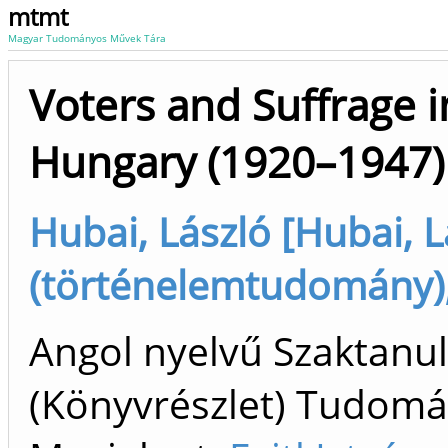
mtmt
Magyar Tudományos Művek Tára
Voters and Suffrage i
Hungary (1920–1947)
Hubai, László [Hubai, L
(történelemtudomány),
Angol nyelvű Szaktan
(Könyvrészlet) Tudom