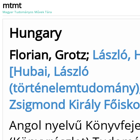
mtmt
Magyar Tudományos Művek Tára
Hungary
Florian, Grotz
;
László, 
[Hubai, László
(történelemtudomány),
Zsigmond Király Főisko
Angol nyelvű Könyvfej