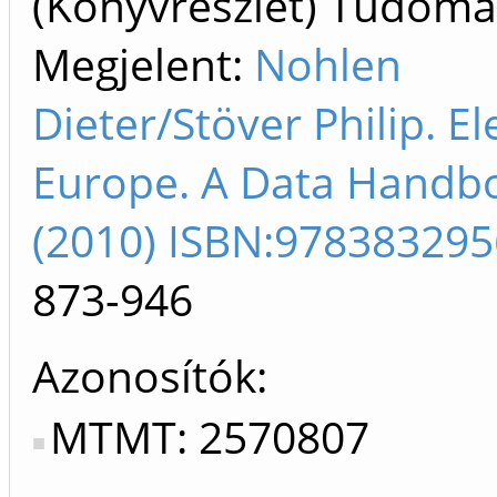
(Könyvrészlet) Tudom
Megjelent:
Nohlen
Dieter/Stöver Philip. El
Europe. A Data Handbo
(2010) ISBN:97838329
873-946
Azonosítók
MTMT: 2570807