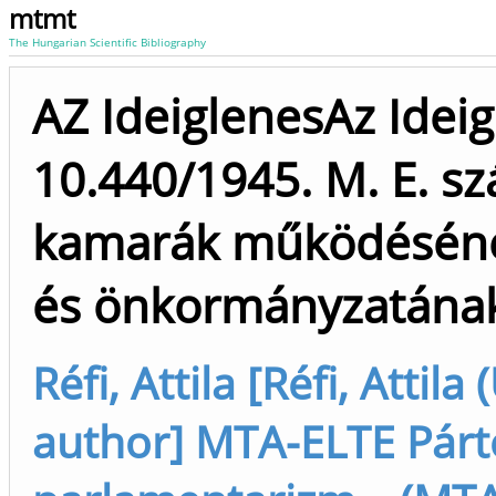
mtmt
The Hungarian Scientific Bibliography
AZ IdeiglenesAz Ide
10.440/1945. M. E. s
kamarák működéséne
és önkormányzatának 
Réfi, Attila [Réfi, Attila
author] MTA-ELTE Párt