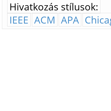
Hivatkozás stílusok:
IEEE
ACM
APA
Chica