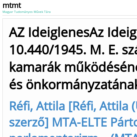
mtmt
Magyar Tudományos Művek Tára
AZ IdeiglenesAz Ide
10.440/1945. M. E. s
kamarák működéséne
és önkormányzatának 
Réfi, Attila [Réfi, Attila
szerző] MTA-ELTE Párto