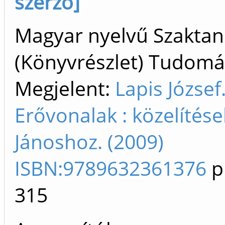
szerző]
Magyar nyelvű Szakta
(Könyvrészlet) Tudom
Megjelent:
Lapis József
Erővonalak : közelítés
Jánoshoz. (2009)
ISBN:9789632361376
p
315