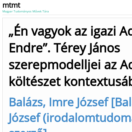
mtmt
Magyar Tudományos Művek Tára
„Én vagyok az igazi A
Endre”. Térey János
szerepmodelljei az A
költészet kontextusá
Balázs, Imre József [Ba
József (irodalomtudom