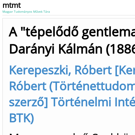
mtmt
Magyar Tudományos Művek Tára
A "tépelődő gentlema
Darányi Kálmán (188
Kerepeszki, Róbert [Ke
Róbert (Történettudom
szerző] Történelmi Inté
BTK)