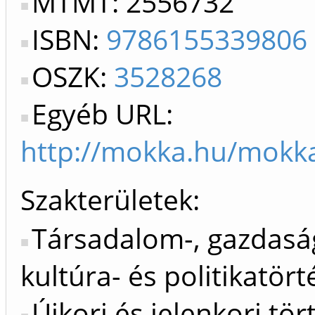
MTMT: 2556732
ISBN:
9786155339806
OSZK:
3528268
Egyéb URL:
http://mokka.hu/mok
Szakterületek:
Társadalom-, gazdasá
kultúra- és politikatört
Újkori és jelenkori tö