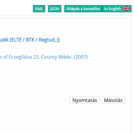
XML
JSON
Átlépés a keresőbe
In English
zék (ELTE / BTK / Regtud_I)
e of Ecsegfalva 23, County Békés. (2007)
Nyomtatás
Másolás