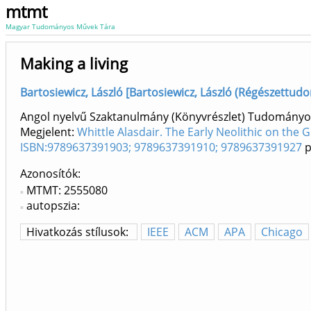
mtmt
Magyar Tudományos Művek Tára
Making a living
Bartosiewicz, László [Bartosiewicz, László (Régészettud
Angol nyelvű Szaktanulmány (Könyvrészlet) Tudományo
Megjelent:
Whittle Alasdair. The Early Neolithic on the 
ISBN:9789637391903; 9789637391910; 9789637391927
p
Azonosítók
MTMT: 2555080
autopszia:
Hivatkozás stílusok:
IEEE
ACM
APA
Chicago