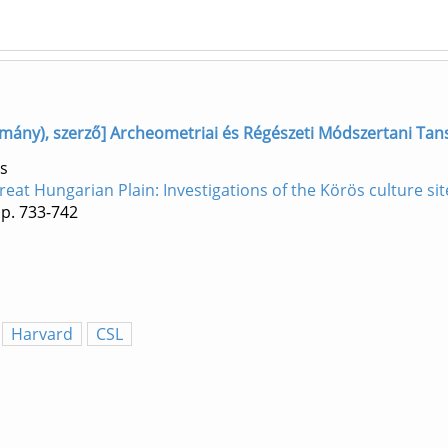
omány), szerző] Archeometriai és Régészeti Módszertani Tans
s
Great Hungarian Plain: Investigations of the Körös culture sit
p. 733-742
Harvard
CSL