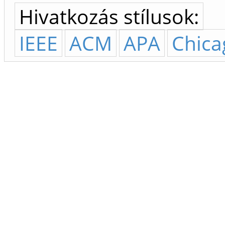
Hivatkozás stílusok:
IEEE
ACM
APA
Chica