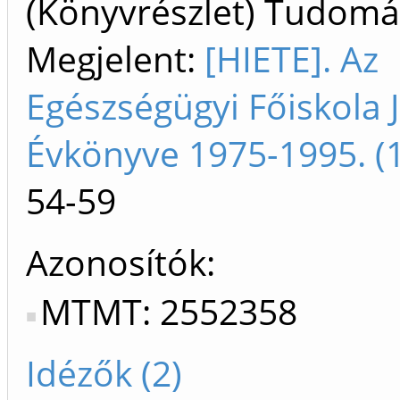
(Könyvrészlet) Tudom
Megjelent:
[HIETE]. Az
Egészségügyi Főiskola 
Évkönyve 1975-1995. (
54-59
Azonosítók
MTMT: 2552358
Idézők (2)