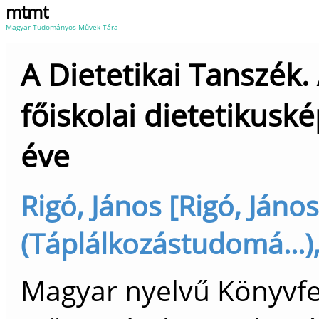
mtmt
Magyar Tudományos Művek Tára
A Dietetikai Tanszék.
főiskolai dietetikusk
éve
Rigó, János [Rigó, János
(Táplálkozástudomá...),
Magyar nyelvű Könyvfe