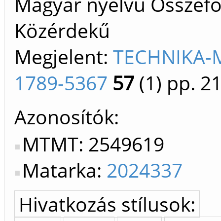
Magyar nyelvű Összefogl
Közérdekű
Megjelent:
TECHNIKA-M
1789-5367
57
(1)
pp. 21
Azonosítók
MTMT: 2549619
Matarka:
2024337
Hivatkozás stílusok: