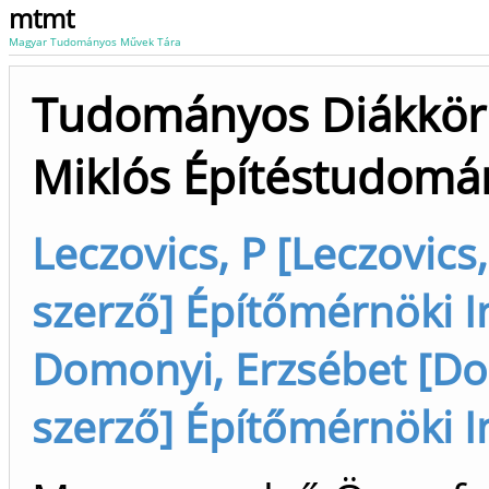
mtmt
Magyar Tudományos Művek Tára
Tudományos Diákköri 
Miklós Építéstudomá
Leczovics, P [Leczovics,
szerző] Építőmérnöki I
Domonyi, Erzsébet [Dom
szerző] Építőmérnöki I