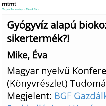
mtmt
Magyar Tudományos Művek Tára
Gyógyvíz alapú biok
sikertermék?!
Mike, Éva
Magyar nyelvű Konfer
(Könyvrészlet) Tudom
Megjelent:
BGF Gazdálk