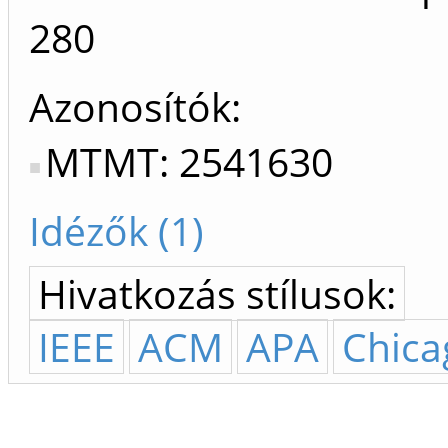
280
Azonosítók
MTMT: 2541630
Idézők (1)
Hivatkozás stílusok:
IEEE
ACM
APA
Chica