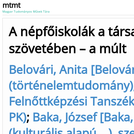
mtmt
Magyar Tudományos Művek Tára
A népfőiskolák a tár
szövetében – a múlt
Belovári, Anita [Belovár
(történelemtudomány),
Felnőttképzési Tanszék
PK)
;
Baka, József [Baka,
(kulturális alapú ...), sz