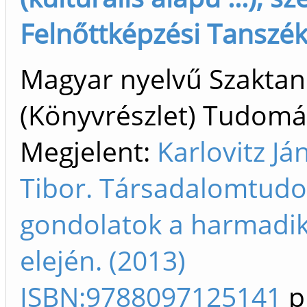
Felnőttképzési Tanszék 
Magyar nyelvű Szakta
(Könyvrészlet) Tudom
Megjelent:
Karlovitz Já
Tibor. Társadalomtud
gondolatok a harmadik
elején. (2013)
ISBN:9788097125141
p