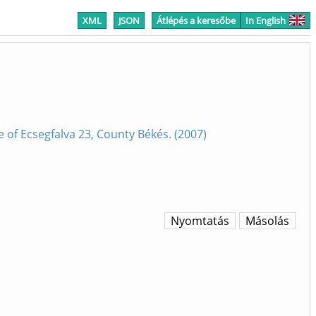
XML
JSON
Átlépés a keresőbe
In English
e of Ecsegfalva 23, County Békés. (2007)
Nyomtatás
Másolás