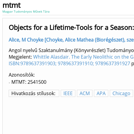
mtmt
Magyar Tudományos Művek Tára
Objects for a Lifetime-Tools for a Seaso
Alice, M Choyke [Choyke, Alice Mathea (Biorégészet), s
Angol nyelvű Szaktanulmány (Könyvrészlet) Tudományo
Megjelent:
Whittle Alasdair. The Early Neolithic on the 
ISBN:9789637391903; 9789637391910; 9789637391927
p
Azonosítók
MTMT: 2541500
Hivatkozás stílusok:
IEEE
ACM
APA
Chicago