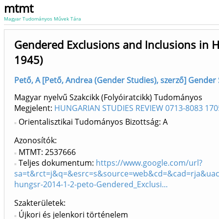
mtmt
Magyar Tudományos Művek Tára
Gendered Exclusions and Inclusions in H
1945)
Pető, A [Pető, Andrea (Gender Studies), szerző] Gender
Magyar nyelvű Szakcikk (Folyóiratcikk) Tudományos
Megjelent:
HUNGARIAN STUDIES REVIEW 0713-8083 170
Orientalisztikai Tudományos Bizottság: A
Azonosítók
MTMT: 2537666
Teljes dokumentum:
https://www.google.com/url?
sa=t&rct=j&q=&esrc=s&source=web&cd=&cad=rja&ua
hungsr-2014-1-2-peto-Gendered_Exclusi...
Szakterületek:
Újkori és jelenkori történelem