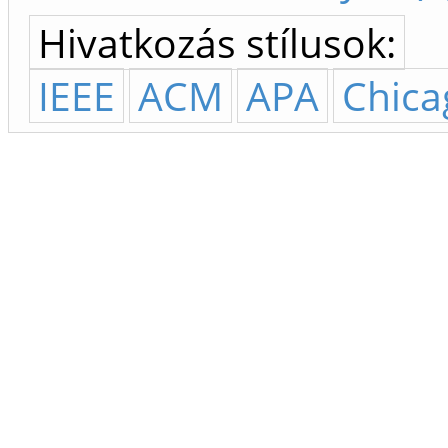
Hivatkozás stílusok:
IEEE
ACM
APA
Chica