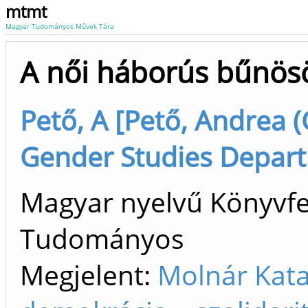
mtmt
Magyar Tudományos Művek Tára
A női háborús bűnös
Pető, A [Pető, Andrea (
Gender Studies Depart
Magyar nyelvű Könyvfej
Tudományos
Megjelent:
Molnár Kata