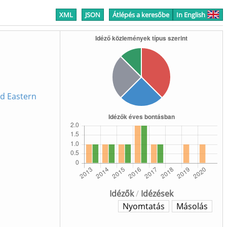
XML
JSON
Átlépés a keresőbe
In English
nd Eastern
Idézők
/
Idézések
Nyomtatás
Másolás