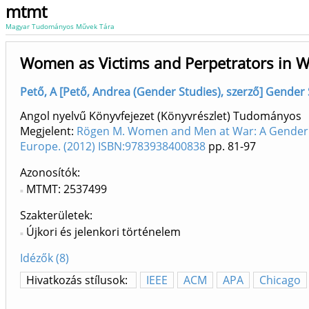
mtmt
Magyar Tudományos Művek Tára
Women as Victims and Perpetrators in Wo
Pető, A [Pető, Andrea (Gender Studies), szerző] Gender
Angol nyelvű Könyvfejezet (Könyvrészlet) Tudományos
Megjelent:
Rögen M. Women and Men at War: A Gender Pe
Europe. (2012) ISBN:9783938400838
pp. 81-97
Azonosítók
MTMT: 2537499
Szakterületek:
Újkori és jelenkori történelem
Idézők (8)
Hivatkozás stílusok:
IEEE
ACM
APA
Chicago