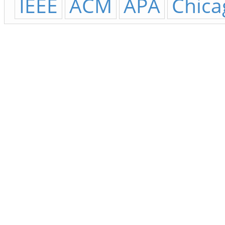
IEEE
ACM
APA
Chica