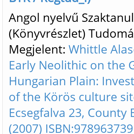
Angol nyelvű Szaktan
(Könyvrészlet) Tudom
Megjelent:
Whittle Alas
Early Neolithic on the 
Hungarian Plain: Inves
of the Körös culture sit
Ecsegfalva 23, County 
(2007) ISBN:978963739