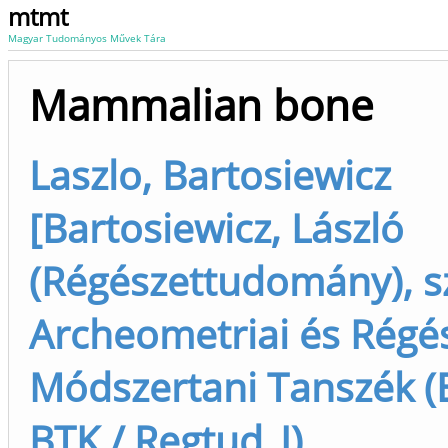
mtmt
Magyar Tudományos Művek Tára
Mammalian bone
Laszlo, Bartosiewicz
[Bartosiewicz, László
(Régészettudomány), s
Archeometriai és Régés
Módszertani Tanszék (
BTK / Regtud_I)