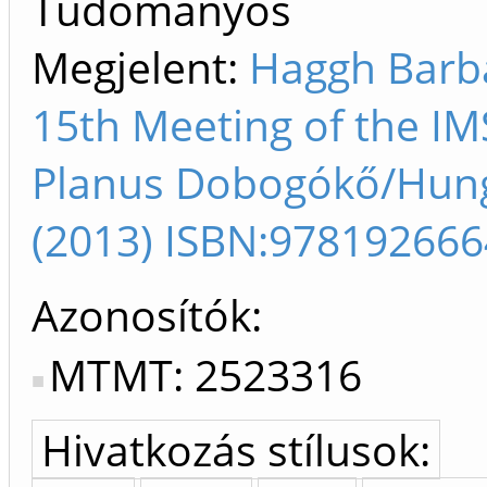
Tudományos
Megjelent:
Haggh Barba
15th Meeting of the I
Planus Dobogókő/Hunga
(2013) ISBN:97819266
Azonosítók
MTMT: 2523316
Hivatkozás stílusok: