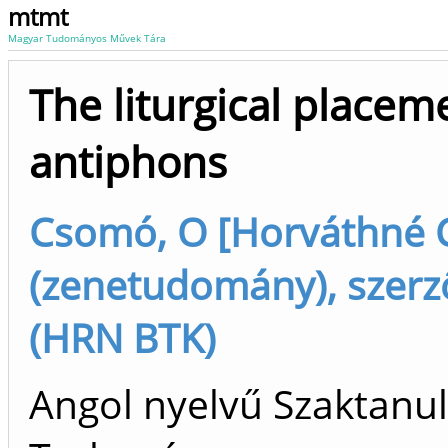
mtmt
Magyar Tudományos Művek Tára
The liturgical placem
antiphons
Csomó, O [Horváthné 
(zenetudomány), szerz
(HRN BTK)
Angol nyelvű Szaktanu