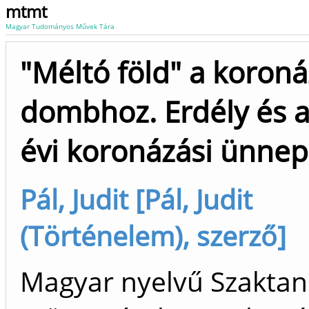
mtmt
Magyar Tudományos Művek Tára
"Méltó föld" a koroná
dombhoz. Erdély és a
évi koronázási ünne
Pál, Judit [Pál, Judit
(Történelem), szerző]
Magyar nyelvű Szakta