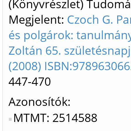
(Könyvrészlet) Tudom
Megjelent:
Czoch G. Pa
és polgárok: tanulmán
Zoltán 65. születésnapj
(2008) ISBN:97896306
447-470
Azonosítók
MTMT: 2514588