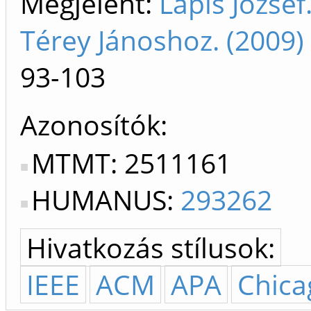
Megjelent:
Lapis József
Térey Jánoshoz. (2009
93-103
Azonosítók
MTMT: 2511161
HUMANUS:
293262
Hivatkozás stílusok:
IEEE
ACM
APA
Chica