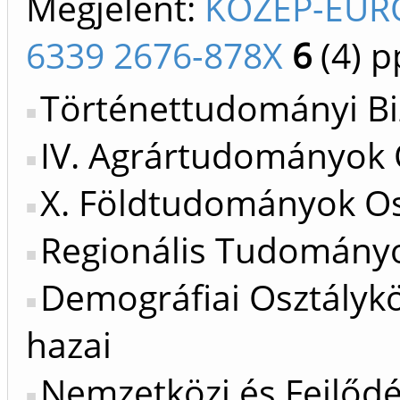
Megjelent:
KÖZÉP-EUR
6339 2676-878X
6
(4)
pp
Történettudományi Bi
IV. Agrártudományok 
X. Földtudományok Os
Regionális Tudományok
Demográfiai Osztálykö
hazai
Nemzetközi és Fejlőd