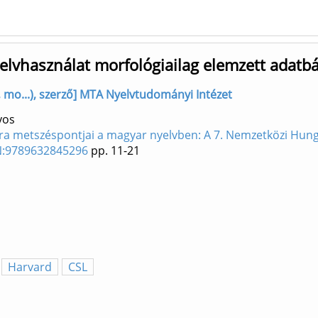
elvhasználat morfológiailag elemzett adatbá
mo...), szerző] MTA Nyelvtudományi Intézet
yos
úra metszéspontjai a magyar nyelvben: A 7. Nemzetközi Hung
BN:9789632845296
pp. 11-21
Harvard
CSL