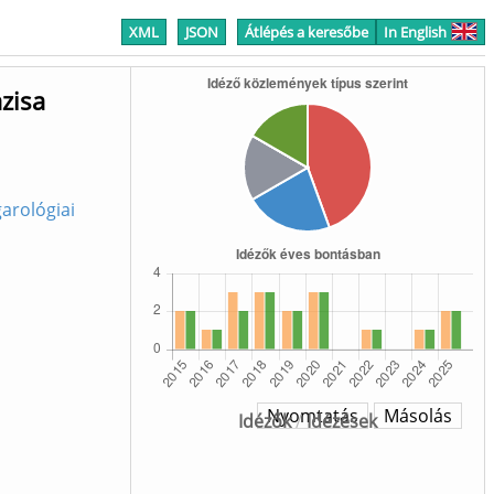
XML
JSON
Átlépés a keresőbe
In English
zisa
arológiai
Nyomtatás
Másolás
Idézők
/
Idézések