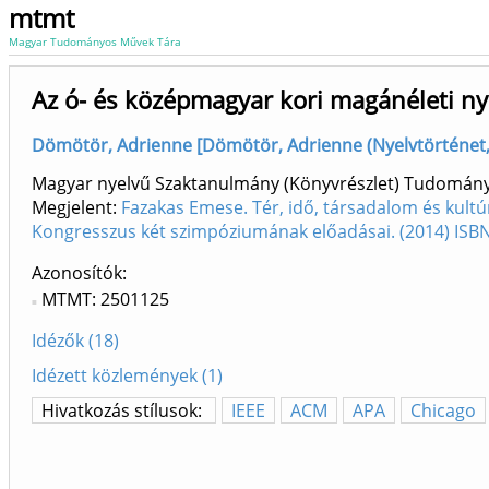
mtmt
Magyar Tudományos Művek Tára
Az ó- és középmagyar kori magánéleti ny
Dömötör, Adrienne [Dömötör, Adrienne (Nyelvtörténet, 
Magyar nyelvű Szaktanulmány (Könyvrészlet) Tudomán
Megjelent:
Fazakas Emese. Tér, idő, társadalom és kult
Kongresszus két szimpóziumának előadásai. (2014) IS
Azonosítók
MTMT: 2501125
Idézők (18)
Idézett közlemények (1)
Hivatkozás stílusok:
IEEE
ACM
APA
Chicago