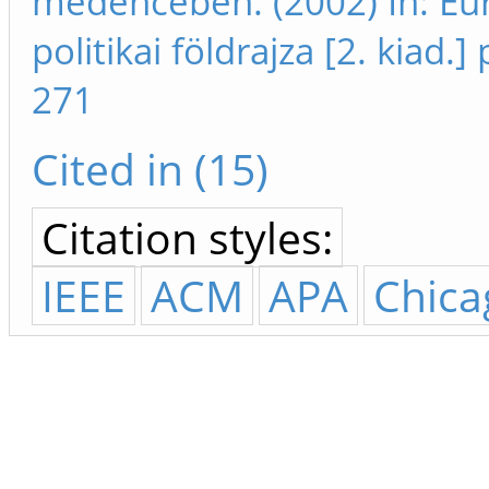
medencében. (2002) In: Eu
politikai földrajza [2. kiad.]
271
Cited in (15)
Citation styles:
IEEE
ACM
APA
Chica