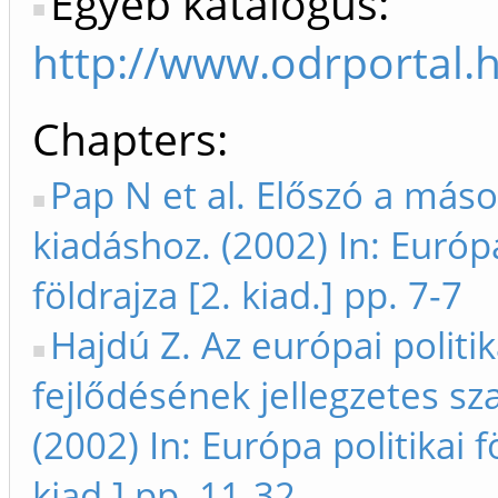
Egyéb katalógus:
http://www.odrportal
Chapters
Pap N et al. Előszó a máso
kiadáshoz. (2002) In: Európa
földrajza [2. kiad.] pp. 7-7
Hajdú Z. Az európai politik
fejlődésének jellegzetes sz
(2002) In: Európa politikai f
kiad.] pp. 11-32