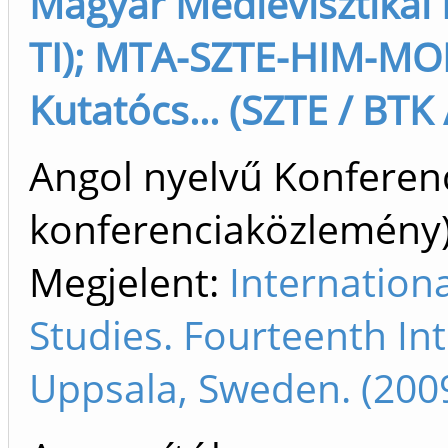
Magyar Medievisztikai 
TI); MTA-SZTE-HIM-MOL
Kutatócs... (SZTE / BTK /
Angol nyelvű Konferen
konferenciaközlemén
Megjelent:
Internationa
Studies. Fourteenth In
Uppsala, Sweden. (200