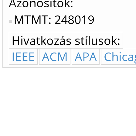
Azonosítók
MTMT: 248019
Hivatkozás stílusok:
IEEE
ACM
APA
Chica