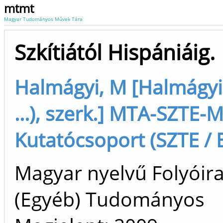
mtmt
Magyar Tudományos Művek Tára
Szkítiától Hispániáig.
Halmágyi, M [Halmágyi
...), szerk.] MTA-SZTE
Kutatócsoport (SZTE / B
Magyar nyelvű Folyóira
(Egyéb) Tudományos