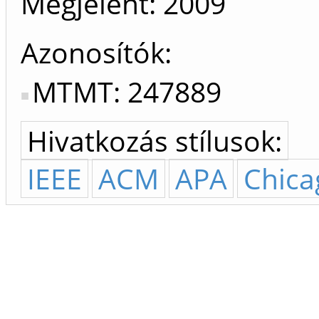
Megjelent:
2009
Azonosítók
MTMT: 247889
Hivatkozás stílusok:
IEEE
ACM
APA
Chica