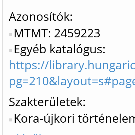
Azonosítók
MTMT: 2459223
Egyéb katalógus:
https://library.hunga
pg=210&layout=s#pag
Szakterületek:
Kora-újkori történele