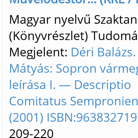
Magyar nyelvű Szakta
(Könyvrészlet) Tudom
Megjelent:
Déri Balázs.
Mátyás: Sopron várme
leírása I. — Descriptio
Comitatus Semproniensi
(2001) ISBN:963832719
209-220