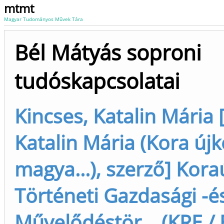
mtmt
Magyar Tudományos Művek Tára
Bél Mátyás soproni
tudóskapcsolatai
Kincses, Katalin Mária 
Katalin Mária (Kora újk
magya...), szerző] Kora
Történeti Gazdasági -é
Művelődéstör... (KRE / 