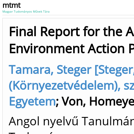
mtmt
Magyar Tudományos Művek Tára
Final Report for the 
Environment Action
Tamara, Steger [Stege
(Környezetvédelem), s
Egyetem
;
Von, Homeye
Angol nyelvű Tanulmán