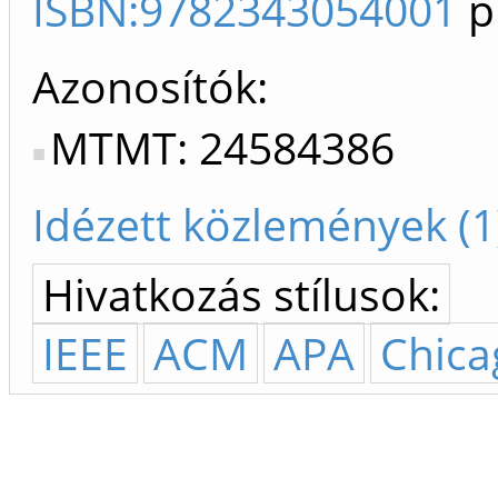
ISBN:9782343054001
p
Azonosítók
MTMT: 24584386
Idézett közlemények (1
Hivatkozás stílusok:
IEEE
ACM
APA
Chica