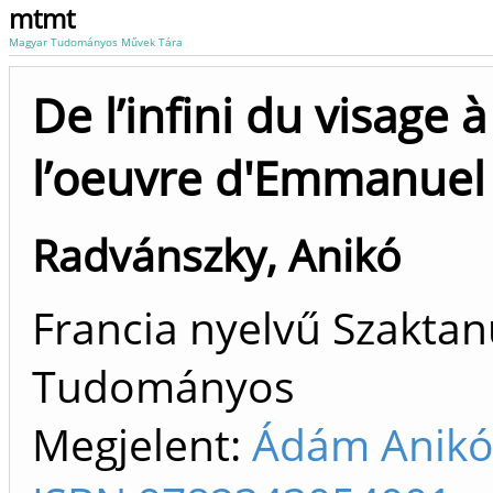
mtmt
Magyar Tudományos Művek Tára
De l’infini du visage à
l’oeuvre d'Emmanuel
Radvánszky, Anikó
Francia nyelvű Szaktan
Tudományos
Megjelent:
Ádám Anikó. 