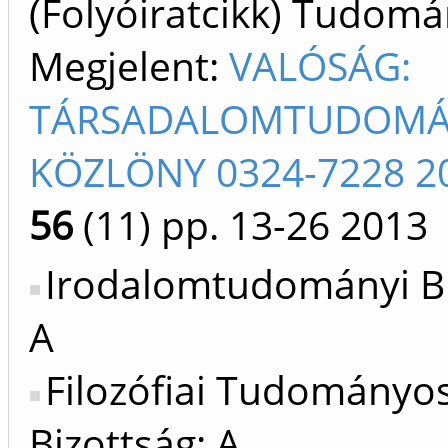
(Folyóiratcikk) Tudom
Megjelent:
VALÓSÁG:
TÁRSADALOMTUDOMÁ
KÖZLÖNY 0324-7228 2
56
(11)
pp. 13-26
2013
Irodalomtudományi Bi
A
Filozófiai Tudományo
Bizottság: A