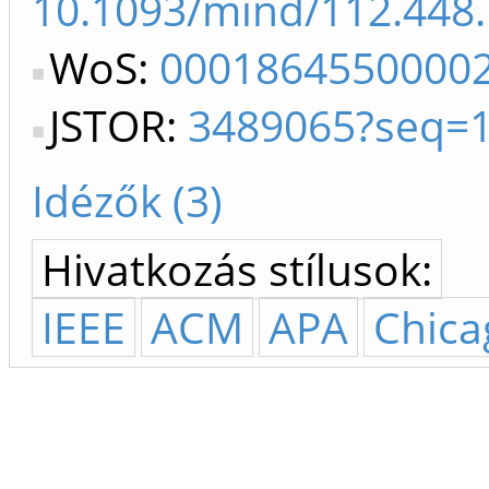
10.1093/mind/112.448
WoS:
0001864550000
JSTOR:
3489065?seq=
Idézők (3)
Hivatkozás stílusok:
IEEE
ACM
APA
Chica