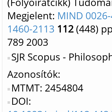
(Folyóiratcikk) Tudom
Megjelent:
MIND 0026-
1460-2113
112
(448)
pp
789
2003
SJR Scopus - Philosop
Azonosítók
MTMT: 2454804
DOI: