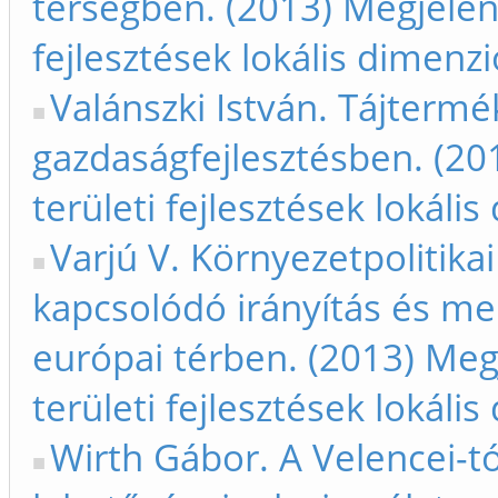
térségben. (2013) Megjelent
fejlesztések lokális dimenz
Valánszki István. Tájtermé
gazdaságfejlesztésben. (201
területi fejlesztések lokáli
Varjú V. Környezetpolitikai
kapcsolódó irányítás és me
európai térben. (2013) Megj
területi fejlesztések lokáli
Wirth Gábor. A Velencei-tó