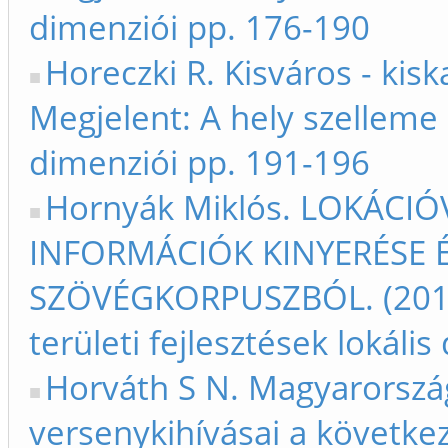
dimenziói pp. 176-190
Horeczki R. Kisváros - kisk
Megjelent: A hely szelleme -
dimenziói pp. 191-196
Hornyák Miklós. LOKÁCI
INFORMÁCIÓK KINYERÉSE 
SZÖVÉGKORPUSZBÓL. (2013) 
területi fejlesztések lokáli
Horváth S N. Magyarorszá
versenykihívásai a követke