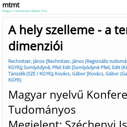
mtmt
Magyar Tudományos Művek Tára
A hely szelleme - a ter
dimenziói
Rechnitzer, János [Rechnitzer, János (Regionális tudomán
KGYK)
;
Somlyódyné, Pfeil Edit [Somlyódyné Pfeil, Edit (K
Tanszék (SZE / KGYK)
;
Kovács, Gábor [Kovács, Gábor (Ga
KGYK)
Magyar nyelvű Konfere
Tudományos
Megjelent: Széchenyi I