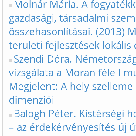
Molnár Mária. A fogyatékk
gazdasági, társadalmi szemp
összehasonlításai. (2013) M
területi fejlesztések lokális
Szendi Dóra. Németország
vizsgálata a Moran féle I m
Megjelent: A hely szelleme -
dimenziói
Balogh Péter. Kistérségi h
– az érdekérvényesítés új út