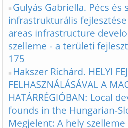
Gulyás Gabriella. Pécs és
infrastrukturális fejlesztés
areas infrastructure devel
szelleme - a területi fejles
175
Hakszer Richárd. HELYI F
FELHASZNÁLÁSÁVAL A MA
HATÁRRÉGIÓBAN: Local dev
founds in the Hungarian-Sl
Megjelent: A hely szelleme -