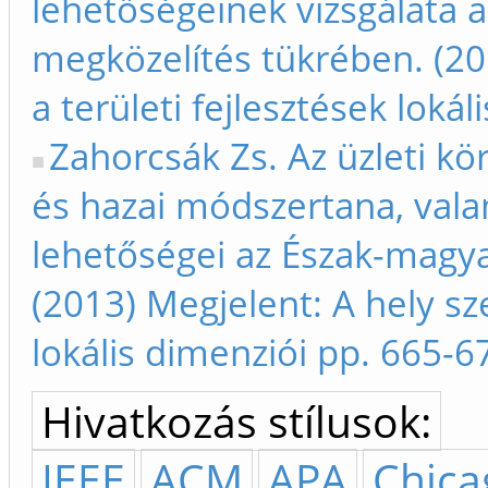
lehetőségeinek vizsgálata 
megközelítés tükrében. (20
a területi fejlesztések loká
Zahorcsák Zs. Az üzleti k
és hazai módszertana, val
lehetőségei az Észak-magya
(2013) Megjelent: A hely sze
lokális dimenziói pp. 665-6
Hivatkozás stílusok:
IEEE
ACM
APA
Chica