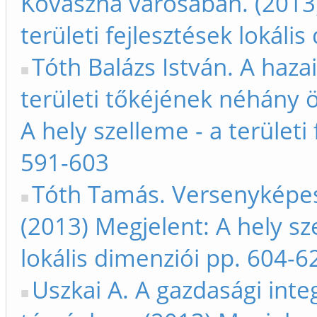
Kovászna városában. (2013)
területi fejlesztések lokáli
Tóth Balázs István. A haza
területi tőkéjének néhány 
A hely szelleme - a területi
591-603
Tóth Tamás. Versenyképe
(2013) Megjelent: A hely sze
lokális dimenziói pp. 604-6
Uszkai A. A gazdasági integ