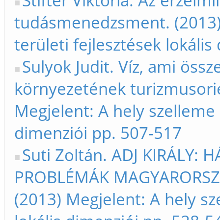
Stifter Viktória. Az érzelmi
tudásmenedzsment. (2013) 
területi fejlesztések lokáli
Sulyok Judit. Víz, ami össz
környezetének turizmusorien
Megjelent: A hely szelleme -
dimenziói pp. 507-517
Suti Zoltán. ADJ KIRÁLY:
PROBLÉMÁK MAGYARORSZÁ
(2013) Megjelent: A hely sze