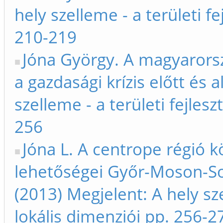
hely szelleme - a területi f
210-219
Jóna György. A magyarorszá
a gazdasági krízis előtt és a
szelleme - a területi fejles
256
Jóna L. A centrope régió kö
lehetőségei Győr-Moson-S
(2013) Megjelent: A hely sze
lokális dimenziói pp. 256-2