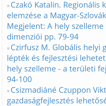
Czakó Katalin. Regionális 
elemzése a Magyar-Szlovák
Megjelent: A hely szelleme -
dimenziói pp. 79-94
Czirfusz M. Globális helyi 
lépték és fejlesztési lehet
hely szelleme - a területi f
94-100
Csizmadiáné Czuppon Viktór
gazdaságfejlesztés lehetős