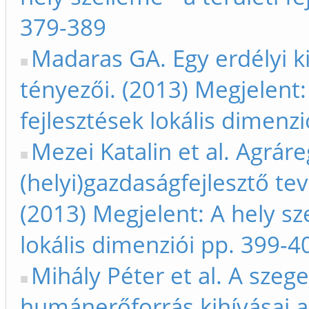
379-389
Madaras GA. Egy erdélyi k
tényezői. (2013) Megjelent: 
fejlesztések lokális dimenz
Mezei Katalin et al. Agrá
(helyi)gazdaságfejlesztő t
(2013) Megjelent: A hely sze
lokális dimenziói pp. 399-4
Mihály Péter et al. A szeg
humánerőforrás kihívásai a