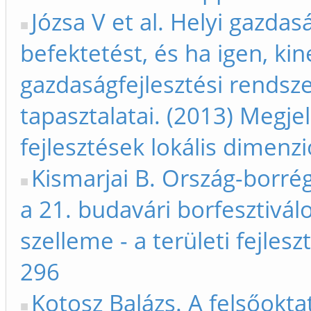
Józsa V et al. Helyi gazdas
befektetést, és ha igen, kin
gazdaságfejlesztési rendsze
tapasztalatai. (2013) Megjel
fejlesztések lokális dimenz
Kismarjai B. Ország-borré
a 21. budavári borfesztivál
szelleme - a területi fejles
296
Kotosz Balázs. A felsőokta