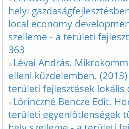
helyi gazdaságfejlesztésben
local economy development
szelleme - a területi fejles
363
Lévai András. Mikrokommu
elleni küzdelemben. (2013) 
területi fejlesztések lokáli
Lőrinczné Bencze Edit. H
területi egyenlőtlenségek t
hely szelleme - a területi f