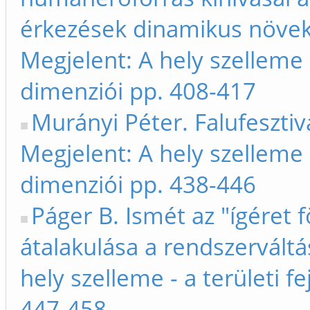
érkezések dinamikus növek
Megjelent: A hely szelleme -
dimenziói pp. 408-417
Murányi Péter. Falufesztivá
Megjelent: A hely szelleme -
dimenziói pp. 438-446
Páger B. Ismét az "ígéret f
átalakulása a rendszerváltá
hely szelleme - a területi f
447-458