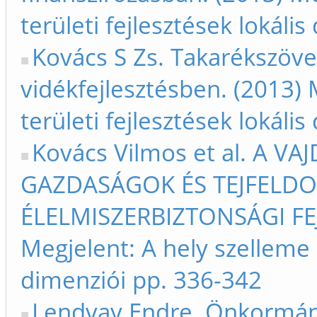
területi fejlesztések lokáli
Kovács S Zs. Takarékszöve
vidékfejlesztésben. (2013) 
területi fejlesztések lokáli
Kovács Vilmos et al. A V
GAZDASÁGOK ÉS TEJFELD
ÉLELMISZERBIZTONSÁGI FEJ
Megjelent: A hely szelleme -
dimenziói pp. 336-342
Lendvay Endre. Önkormány