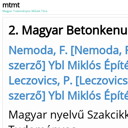
mtmt
Magyar Tudományos Művek Tára
2. Magyar Betonkenu
Nemoda, F. [Nemoda, F
szerző] Ybl Miklós Épí
Leczovics, P. [Leczovics
szerző] Ybl Miklós Épí
Magyar nyelvű Szakcikk 