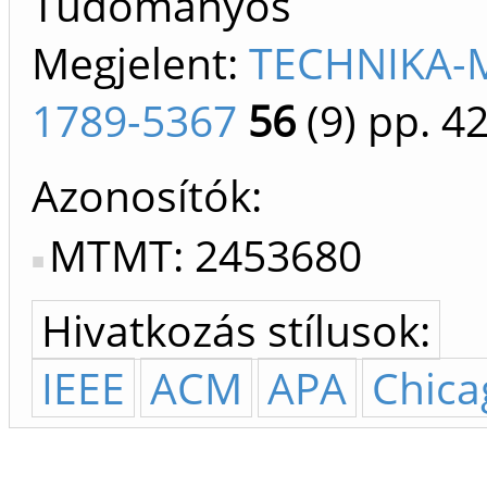
Tudományos
Megjelent:
TECHNIKA-M
1789-5367
56
(9)
pp. 42
Azonosítók
MTMT: 2453680
Hivatkozás stílusok:
IEEE
ACM
APA
Chica