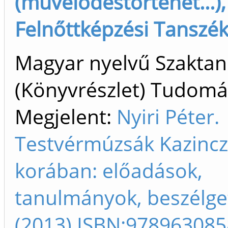
(művelődéstörténet...),
Felnőttképzési Tanszék 
Magyar nyelvű Szakta
(Könyvrészlet) Tudom
Megjelent:
Nyiri Péter.
Testvérmúzsák Kazinc
korában: előadások,
tanulmányok, beszélge
(2013) ISBN:97896308