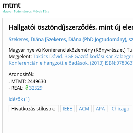
mtmt
Magyar Tudományos Művek Tára
Hallgatói ösztöndíjszerződés, mint új e
Szekeres, Diána [Szekeres, Diána (PhD Jogtudomány), sz
Magyar nyelvű Konferenciaközlemény (Könyvrészlet) 
Megjelent:
Takács Dávid. BGF Gazdálkodási Kar Zalaegers
Konferencián elhangzott előadások. (2013) ISBN:97896
Azonosítók
MTMT: 2449630
REAL:
32529
Idézők (1)
Hivatkozás stílusok:
IEEE
ACM
APA
Chicago