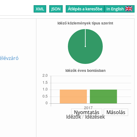
XML
JSON
Átlépés a keresőbe
In English
Félévzáró
Nyomtatás
Másolás
Idézők
/
Idézések