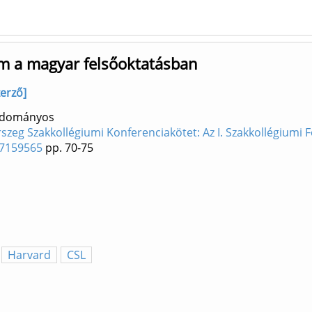
lem a magyar felsőoktatásban
erző]
Tudományos
zeg Szakkollégiumi Konferenciakötet: Az I. Szakkollégiumi 
37159565
pp. 70-75
Harvard
CSL