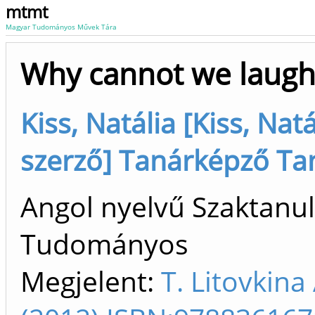
mtmt
Magyar Tudományos Művek Tára
Why cannot we laugh
Kiss, Natália [Kiss, Natá
szerző] Tanárképző Tan
Angol nyelvű Szaktanu
Tudományos
Megjelent:
T. Litovkin