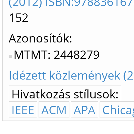
(2012) ISBN:97883616
152
Azonosítók
MTMT: 2448279
Idézett közlemények (2
Hivatkozás stílusok:
IEEE
ACM
APA
Chica