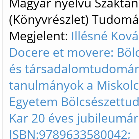
Magyar nyelvű Szakta
(Könyvrészlet) Tudom
Megjelent:
Illésné Ková
Docere et movere: Bölc
és társadalomtudomán
tanulmányok a Miskolc
Egyetem Bölcsészettu
Kar 20 éves jubileumár
ISBN:9789633580042;