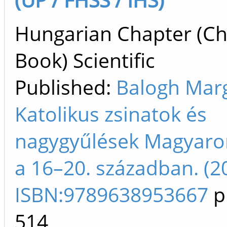
Hungarian Chapter (Ch
Book) Scientific
Published:
Balogh Marg
Katolikus zsinatok és
nagygyűlések Magyaro
a 16–20. században. (2
ISBN:9789638953667
p
514