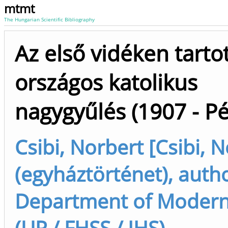
mtmt
The Hungarian Scientific Bibliography
Az első vidéken tarto
országos katolikus
nagygyűlés (1907 - Pé
Csibi, Norbert [Csibi, 
(egyháztörténet), auth
Department of Modern
(UP / FHSS / IHS)